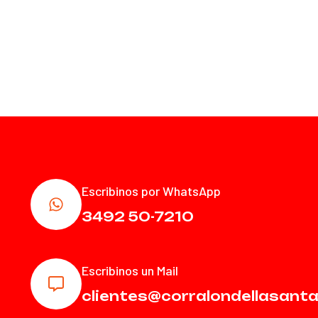
Escribinos por WhatsApp
3492 50-7210
Escribinos un Mail
clientes@corralondellasant