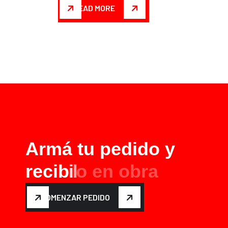
READ MORE
A
r
m
á
t
u
p
e
d
i
d
o
y
r
e
c
i
b
i
l
o
e
n
o
b
r
a
COMENZAR PEDIDO