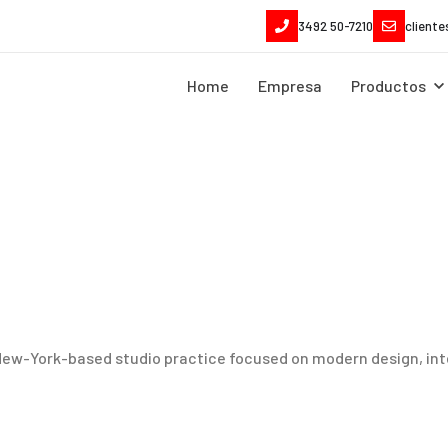
3492 50-7210
client
Home
Empresa
Productos
ew-York-based studio practice focused on modern design, inte