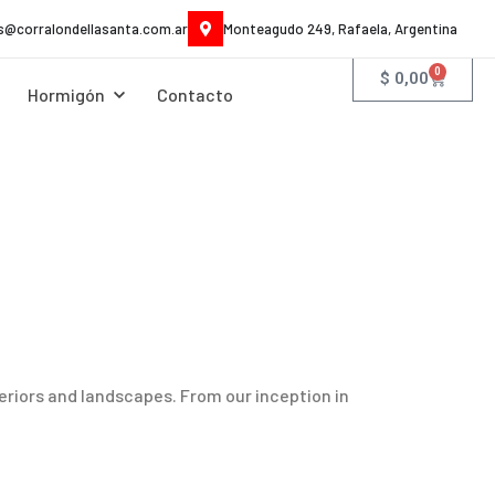
es@corralondellasanta.com.ar
Monteagudo 249, Rafaela, Argentina
0
$
0,00
Hormigón
Contacto
riors and landscapes. From our inception in