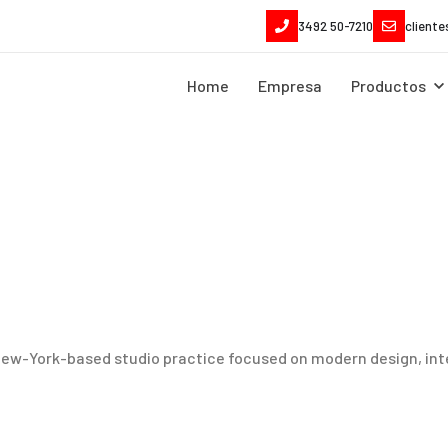
3492 50-7210
client
Home
Empresa
Productos
New-York-based studio practice focused on modern design, inte