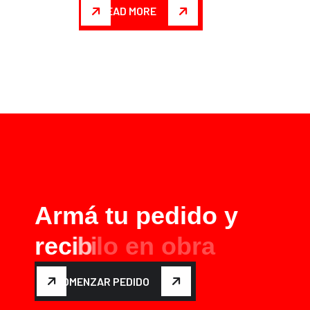
READ MORE
A
r
m
á
t
u
p
e
d
i
d
o
y
r
e
c
i
b
i
l
o
e
n
o
b
r
a
COMENZAR PEDIDO