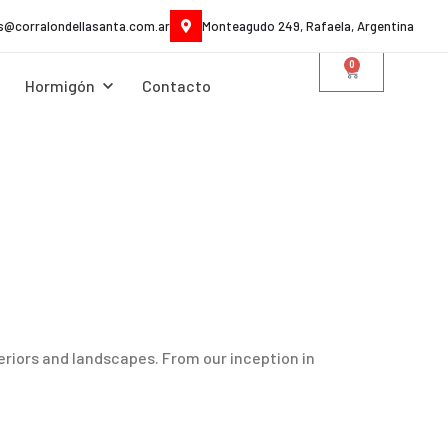
es@corralondellasanta.com.ar
Monteagudo 249, Rafaela, Argentina
0
Hormigón
Contacto
riors and landscapes. From our inception in