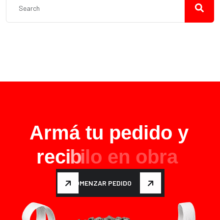
A
r
m
á
t
u
p
e
d
i
d
o
y
r
e
c
i
b
i
l
o
e
n
o
b
r
a
COMENZAR PEDIDO