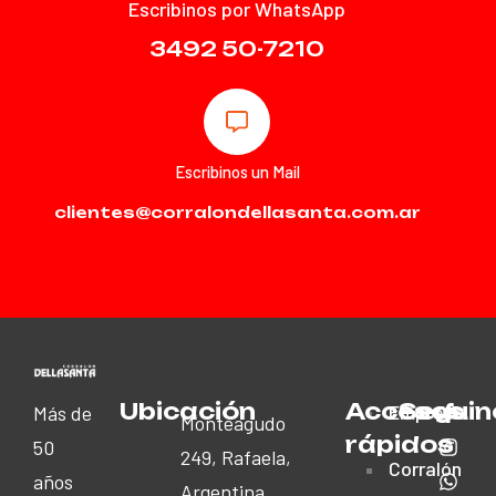
Escribinos por WhatsApp
3492 50-7210
Escribinos un Mail
clientes@corralondellasanta.com.ar
Ubicación
Accesos
Seguin
Empresa
Más de
Monteagudo
rápidos
50
249, Rafaela,
Corralón
años
Argentina.