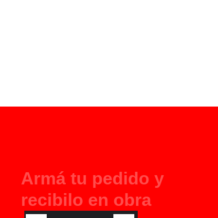
A
r
m
á
t
u
p
e
d
i
d
o
y
r
e
c
i
b
i
l
o
e
n
o
b
r
a