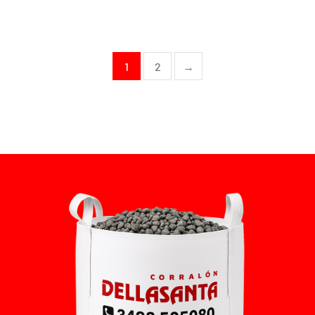
1
2
→