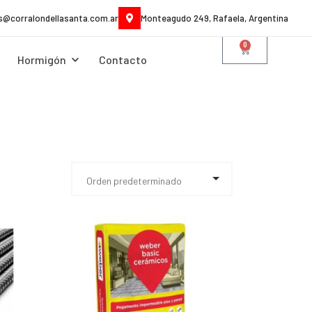
es@corralondellasanta.com.ar
Monteagudo 249, Rafaela, Argentina
0
Hormigón
Contacto