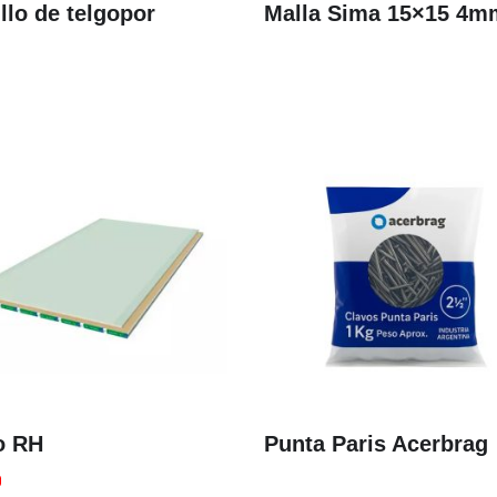
llo de telgopor
Malla Sima 15×15 4m
o RH
Punta Paris Acerbrag
0